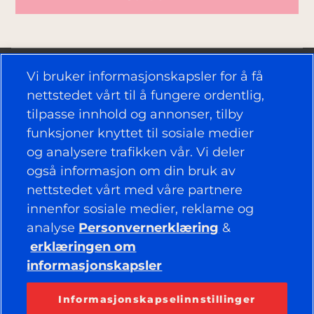
Vi bruker informasjonskapsler for å få
nettstedet vårt til å fungere ordentlig,
tilpasse innhold og annonser, tilby
funksjoner knyttet til sosiale medier
NYTTIGE KOBLINGER
og analysere trafikken vår. Vi deler
DEKK
også informasjon om din bruk av
nettstedet vårt med våre partnere
RETNINGSLINJER
innenfor sosiale medier, reklame og
analyse
Personvernerklæring
&
BEDRIFT
erklæringen om
informasjonskapsler
HOLD DEG TILKOBLET
Informasjonskapselinnstillinger
Facebook
YouTube