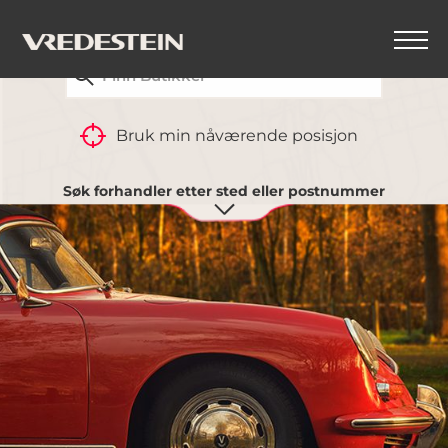
FINN DIN NÆRMESTE VREDESTEIN-FORHANDLER
Bruk min nåværende posisjon
Søk forhandler etter sted eller postnummer