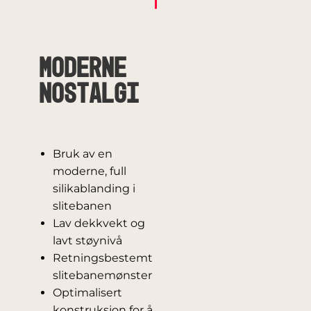
Moderne
Nostalgi
Bruk av en
moderne, full
silikablanding i
slitebanen
Lav dekkvekt og
lavt støynivå
Retningsbestemt
slitebanemønster
Optimalisert
konstruksjon for å