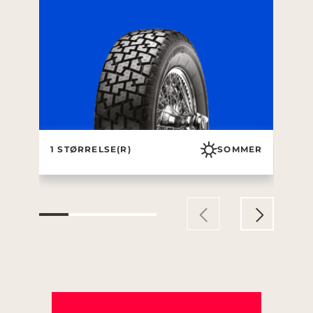
1 STØRRELSE(R)
SOMMER
9