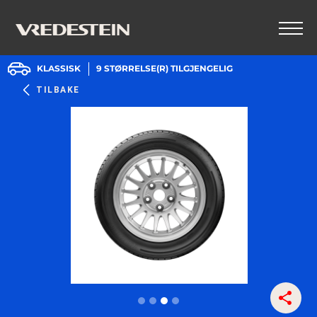
KLASSISK
9
STØRRELSE(R) TILGJENGELIG
TILBAKE