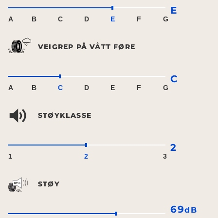
E
A
B
C
D
E
F
G
VEIGREP PÅ VÅTT FØRE
C
A
B
C
D
E
F
G
STØYKLASSE
2
1
2
3
STØY
69
dB