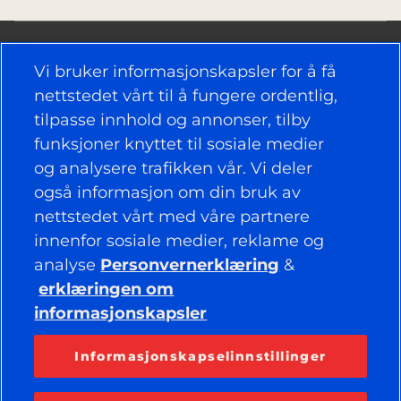
Vi bruker informasjonskapsler for å få
nettstedet vårt til å fungere ordentlig,
tilpasse innhold og annonser, tilby
NYTTIGE KOBLINGER
funksjoner knyttet til sosiale medier
og analysere trafikken vår. Vi deler
DEKK
også informasjon om din bruk av
nettstedet vårt med våre partnere
RETNINGSLINJER
innenfor sosiale medier, reklame og
BEDRIFT
analyse
Personvernerklæring
&
erklæringen om
informasjonskapsler
HOLD DEG TILKOBLET
Facebook
YouTube
Informasjonskapselinnstillinger
Instagram
LinkedIn