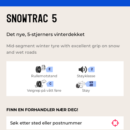
SNOWTRAC 5
Det nye, 5-stjerners vinterdekket
Mid-segment winter tyre with excellent grip on snow
and wet roads
E
2
Rullemotstand
Støyklasse
69
C
dB
Veigrep på vått føre
Støy
FINN EN FORHANDLER NÆR DEG!