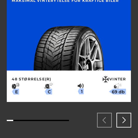
MAKSIMAL VINTERYTELSE FOR KRAFTIGE BILER
48 STØRRELSE(R)
VINTER
1
69 db
C
E