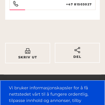
+47 81503027
DEL
SKRIV UT
Vi bruker informasjonskapsler for å få
nettstedet vårt til å fungere ordentlig,
tilpasse innhold og annonser, tilby
NYTTIGE KOBLINGER