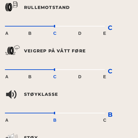
RULLEMOTSTAND
C
A
B
C
D
E
VEIGREP PÅ VÅTT FØRE
C
A
B
C
D
E
STØYKLASSE
B
A
B
C
STØY