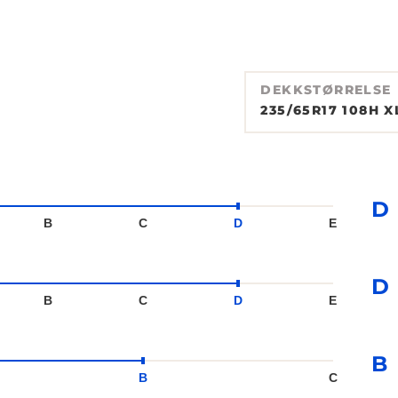
DEKKSTØRRELSE
235/65R17 108H X
D
B
C
D
E
D
B
C
D
E
B
B
C