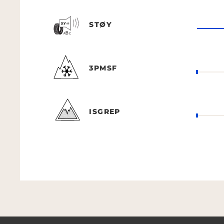
STØY
3PMSF
ISGREP