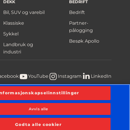
DEKK
BEDRIFT
Bil, SUV og varebil
Bedrift
Klassiske
Partner-
pålogging
Sykkel
Besøk Apollo
Landbruk og
industri
acebook
YouTube
Instagram
LinkedIn
Informasjonskapselinnstillinger
erklæring
Vilkår
Erklæring om informasjonskapsler
Avvis alle
Godta alle cookier