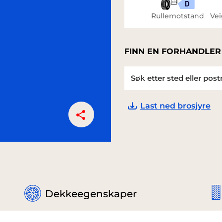
D
Rullemotstand
Vei
FINN EN FORHANDLER
Last ned brosjyre
Dekkeegenskaper