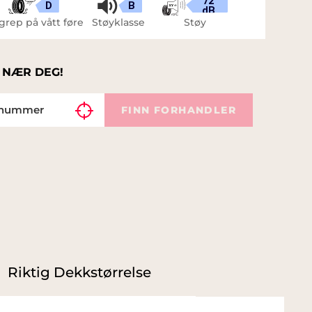
72
D
B
dB
grep på vått føre
Støyklasse
Støy
 NÆR DEG!
FINN FORHANDLER
Riktig Dekkstørrelse