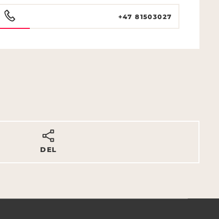
+47 81503027
DEL