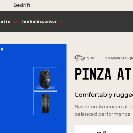
Bedrift
tøtte
Innholdssenter
ER
SUV
1
STØRRELSE(R
PINZA AT
Comfortably rugged 
Based on American all-t
balanced performance