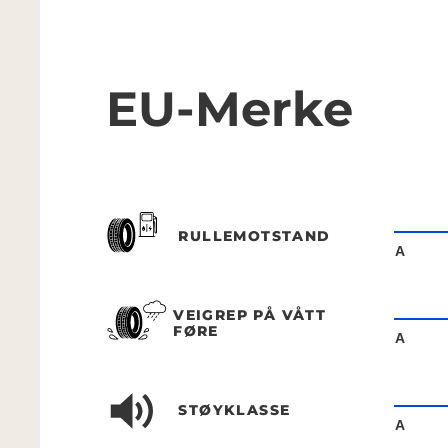
EU-Merke
RULLEMOTSTAND
A
VEIGREP PÅ VÅTT
FØRE
A
STØYKLASSE
A