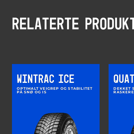
RELATERTE PRODUK
WINTRAC ICE
QUA
OPTIMALT VEIGREP OG STABILITET
DEKKET 
PÅ SNØ OG IS
RASKERE