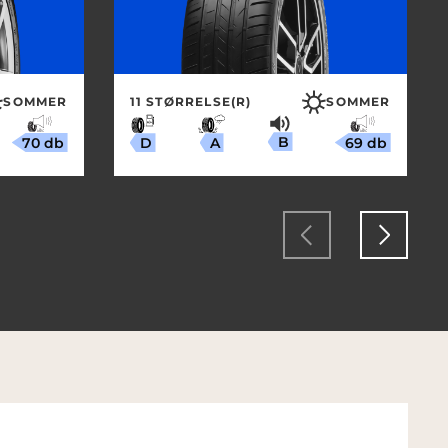
SOMMER
11 STØRRELSE(R)
SOMMER
B
70 db
69 db
A
D