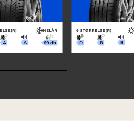
ELSE(R)
HELÅR
6 STØRRELSE(R)
A
B
69 db
A
B
D