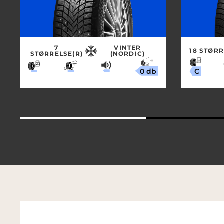
7
VINTER
18 STØRR
STØRRELSE(R)
(NORDIC)
0 db
C