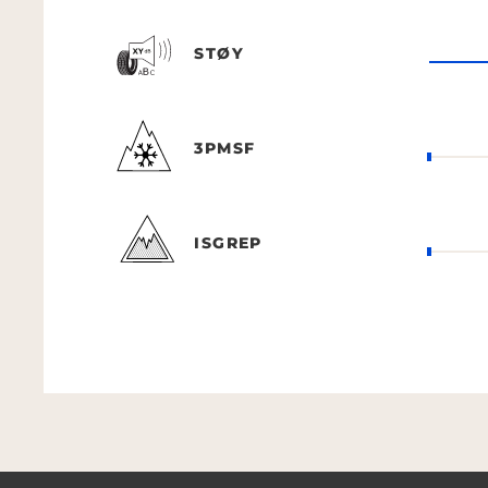
STØY
3PMSF
ISGREP