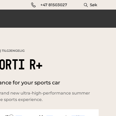
+47 81503027
Søk
 TILGJENGELIG
ORTI R+
ce for your sports car
a brand new ultra-high-performance summer
te sports experience.