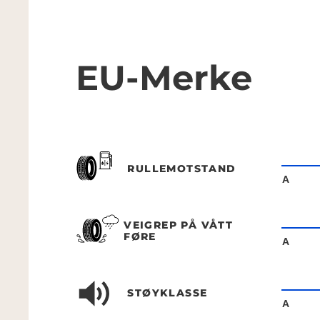
EU-Merke
RULLEMOTSTAND
A
VEIGREP PÅ VÅTT
FØRE
A
STØYKLASSE
A