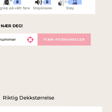
71
B
B
dB
grep på vått føre
Støyklasse
Støy
 NÆR DEG!
FINN FORHANDLER
Riktig Dekkstørrelse