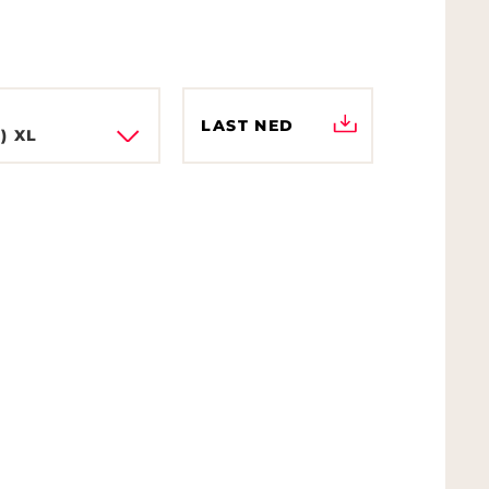
LAST NED
) XL