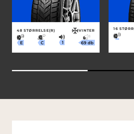
16 STØRR
48 STØRRELSE(R)
VINTER
1
69 db
C
E