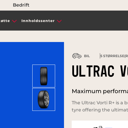
Bedrift
tøtte
Innholdssenter
BIL
5
STØRRELSE(R)
ULTRAC V
Maximum performan
The Ultrac Vorti R+ is 
tyre offering the ultima