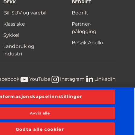
DEKK
BEDRIFT
Bil, SUV og varebil
Bedrift
Klassiske
Partner-
pålogging
Sykkel
Besøk Apollo
Landbruk og
industri
acebook
YouTube
Instagram
LinkedIn
Informasjonskapselinnstillinger
erklæring
Vilkår
Erklæring om informasjonskapsler
Avvis alle
Godta alle cookier