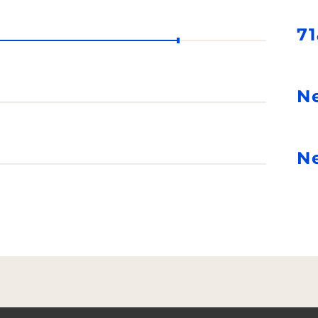
71
N
N