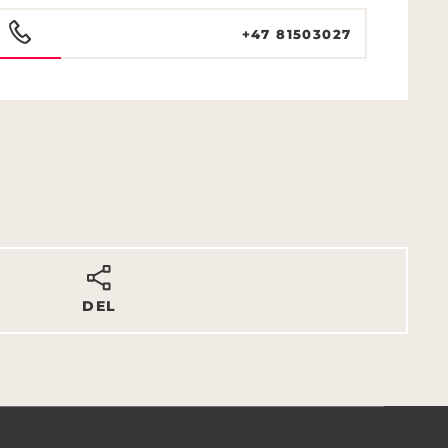
+47 81503027
DEL