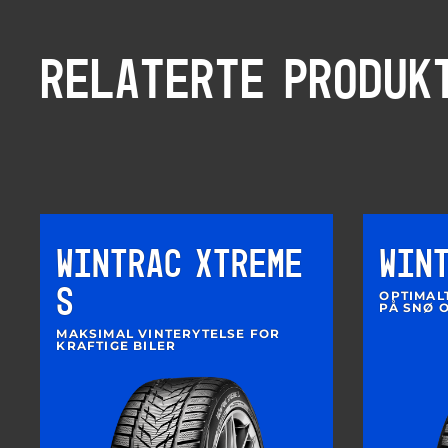
RELATERTE PRODUK
WINTRAC XTREME
WIN
S
OPTIMALT
PÅ SNØ O
MAKSIMAL VINTERYTELSE FOR
KRAFTIGE BILER