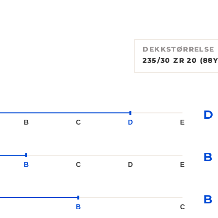
DEKKSTØRRELSE
235/30 ZR 20 (88Y
D
B
C
D
E
B
B
C
D
E
B
B
C