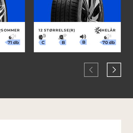
SOMMER
12 STØRRELSE(R)
HELÅR
B
71 db
70 db
B
C