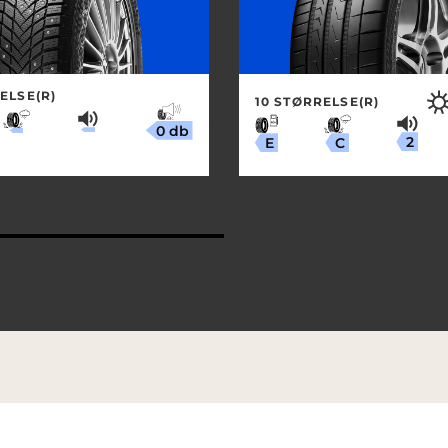
ELSE(R)
10 STØRRELSE(R)
0 db
2
C
E