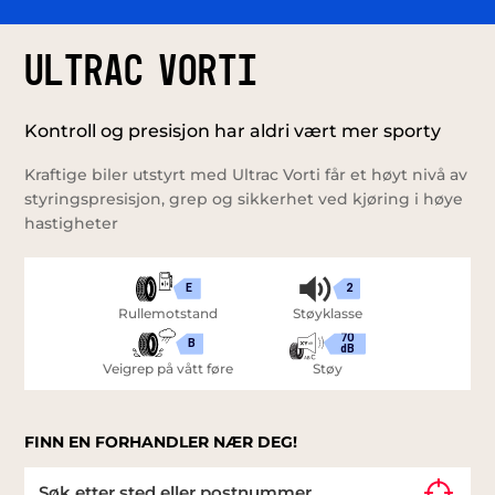
Ultrac Vorti
Kontroll og presisjon har aldri vært mer sporty
Kraftige biler utstyrt med Ultrac Vorti får et høyt nivå av
styringspresisjon, grep og sikkerhet ved kjøring i høye
hastigheter
E
2
Rullemotstand
Støyklasse
70
B
dB
Veigrep på vått føre
Støy
FINN EN FORHANDLER NÆR DEG!