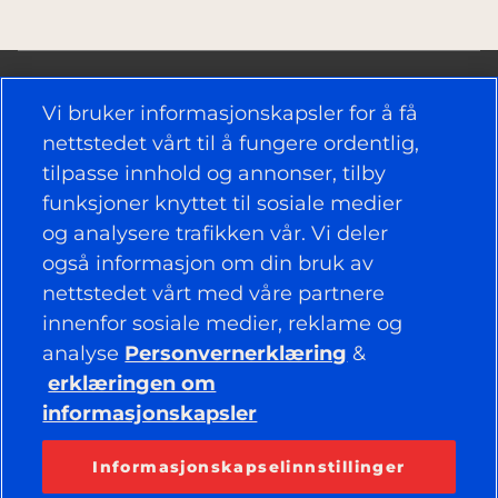
Vi bruker informasjonskapsler for å få
nettstedet vårt til å fungere ordentlig,
tilpasse innhold og annonser, tilby
NYTTIGE KOBLINGER
funksjoner knyttet til sosiale medier
og analysere trafikken vår. Vi deler
DEKK
også informasjon om din bruk av
nettstedet vårt med våre partnere
RETNINGSLINJER
innenfor sosiale medier, reklame og
BEDRIFT
analyse
Personvernerklæring
&
erklæringen om
informasjonskapsler
HOLD DEG TILKOBLET
Facebook
YouTube
Informasjonskapselinnstillinger