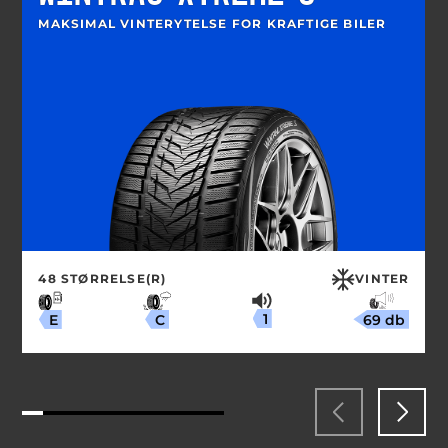
MAKSIMAL VINTERYTELSE FOR KRAFTIGE BILER
48 STØRRELSE(R)
VINTER
1
69 db
C
E