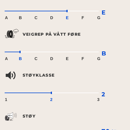
E
A
B
C
D
E
F
G
VEIGREP PÅ VÅTT FØRE
B
A
B
C
D
E
F
G
STØYKLASSE
2
1
2
3
STØY