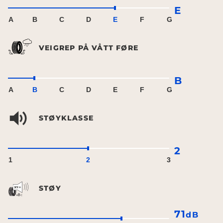
E
A
B
C
D
E
F
G
VEIGREP PÅ VÅTT FØRE
B
A
B
C
D
E
F
G
STØYKLASSE
2
1
2
3
STØY
71
dB