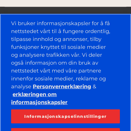
Vi bruker informasjonskapsler for å få
nettstedet vårt til å fungere ordentlig,
tilpasse innhold og annonser, tilby
NYTTIGE KOBLINGER
funksjoner knyttet til sosiale medier
og analysere trafikken vår. Vi deler
DEKK
også informasjon om din bruk av
nettstedet vårt med våre partnere
RETNINGSLINJER
innenfor sosiale medier, reklame og
BEDRIFT
analyse
Personvernerklæring
&
erklæringen om
informasjonskapsler
HOLD DEG TILKOBLET
Facebook
YouTube
Informasjonskapselinnstillinger
Instagram
LinkedIn