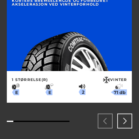
KORTERE BREMSELENGDE OG FORBEDRET
AKSELERASJON VED VINTERFORHOLD
1 STØRRELSE(R)
VINTER
2
71 db
E
E