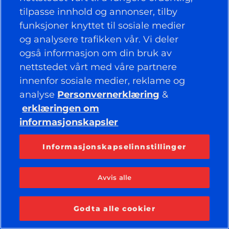
RETNINGSLINJER
tilpasse innhold og annonser, tilby
funksjoner knyttet til sosiale medier
BEDRIFT
og analysere trafikken vår. Vi deler
også informasjon om din bruk av
nettstedet vårt med våre partnere
HOLD DEG TILKOBLET
innenfor sosiale medier, reklame og
Facebook
YouTube
analyse
Personvernerklæring
&
Instagram
LinkedIn
erklæringen om
informasjonskapsler
© 2026 APOLLO TYRES LTD
MED ENERETT
Informasjonskapselinnstillinger
Avvis alle
Godta alle cookier