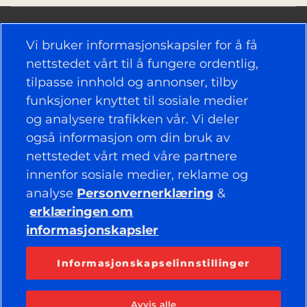
Vi bruker informasjonskapsler for å få
nettstedet vårt til å fungere ordentlig,
tilpasse innhold og annonser, tilby
NYTTIGE KOBLINGER
funksjoner knyttet til sosiale medier
og analysere trafikken vår. Vi deler
DEKK
også informasjon om din bruk av
nettstedet vårt med våre partnere
RETNINGSLINJER
innenfor sosiale medier, reklame og
BEDRIFT
analyse
Personvernerklæring
&
erklæringen om
informasjonskapsler
HOLD DEG TILKOBLET
Facebook
YouTube
Informasjonskapselinnstillinger
Instagram
LinkedIn
Avvis alle