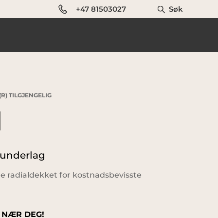
+47 81503027
Søk
R) TILGJENGELIG
N
 underlag
le radialdekket for kostnadsbevisste
 NÆR DEG!