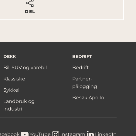
DEL
DEKK
BEDRIFT
Bil, SUV og varebil
Bedrift
Klassiske
Partner-
pålogging
Sykkel
Besøk Apollo
Landbruk og
industri
acebook
YouTube
Instagram
LinkedIn