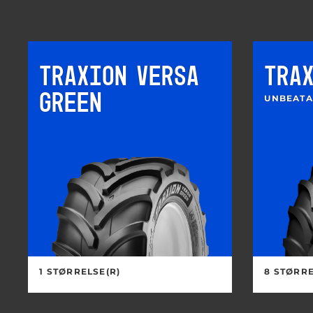
TRAXION VERSA
TRA
GREEN
UNBEATA
1 STØRRELSE(R)
8 STØRRE