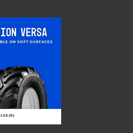
XION VERSA
BLE ON SOFT SURFACES
LSE(R)