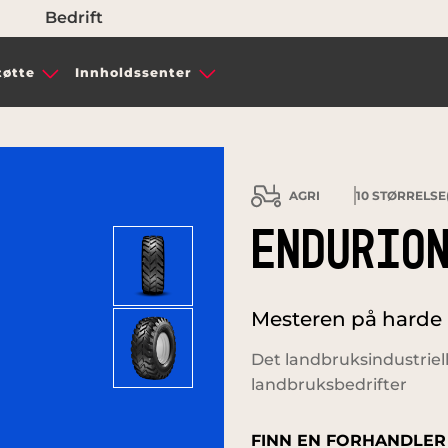
Bedrift
tøtte
Innholdssenter
AGRI
10
STØRRELSE(
ENDURIO
Mesteren på harde
Det landbruksindustriel
landbruksbedrifter
FINN EN FORHANDLER