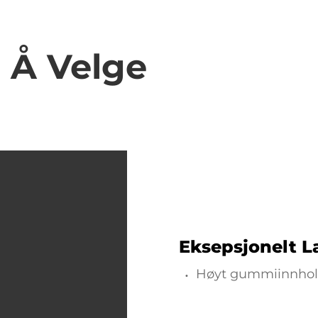
l Å Velge
Eksepsjonelt L
Høyt gummiinnhold 