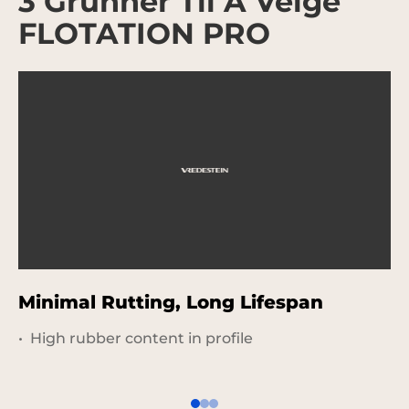
3 Grunner Til Å Velge
FLOTATION PRO
Minimal Rutting, Long Lifespan
G
C
High rubber content in profile