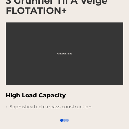
3 Grunner Til Å Velge
FLOTATION+
High Load Capacity
M
Sophisticated carcass construction