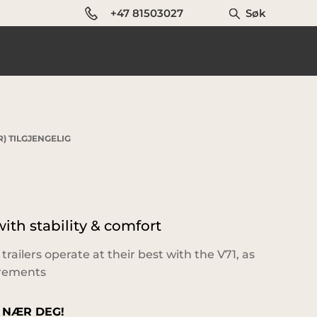
+47 81503027
Søk
) TILGJENGELIG
th stability & comfort
 trailers operate at their best with the V71, as
irements
 NÆR DEG!