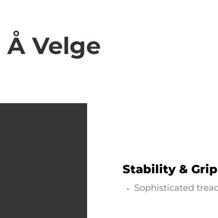
l Å Velge
Stability & Gri
Sophisticated trea