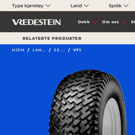
Type kjøretøy
Land
Språk
Dekk
Om oss
S
RELATERTE PRODUKTER
HJEM
LAN...
SE ...
V71