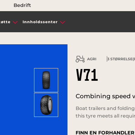
Bedrift
tøtte
Innholdssenter
AGRI
3
STØRRELSE(R
V71
Combining speed wi
Boat trailers and folding
this tyre meets all requ
FINN EN FORHANDLER