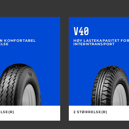
V40
EN KOMFORTABEL
HØY LASTEKAPASITET FO
ELSE
INTERNTRANSPORT
LSE(R)
2 STØRRELSE(R)