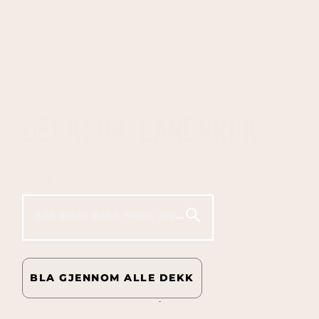
DEKKSØK LANDBRUK
Dekk som brukes av bønder, entreprenører og
maskinprodusenter
Søk etter dekk navn, størrelse, modell osv.
BLA GJENNOM ALLE DEKK